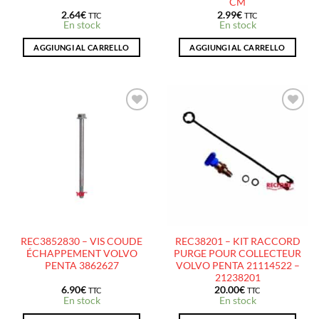
CM
2.64
€
2.99
€
TTC
TTC
En stock
En stock
AGGIUNGI AL CARRELLO
AGGIUNGI AL CARRELLO
AJOUTER
AJOUTER
À LA
À LA
LISTE
LISTE
D’ENVIES
D’ENVIES
REC3852830 – VIS COUDE
REC38201 – KIT RACCORD
ÉCHAPPEMENT VOLVO
PURGE POUR COLLECTEUR
PENTA 3862627
VOLVO PENTA 21114522 –
21238201
6.90
€
20.00
€
TTC
TTC
En stock
En stock