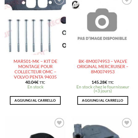
AJOUTER
AJOUTER
À LA
À LA
LISTE
LISTE
D’ENVIES
D’ENVIES
MAR501-MK – KIT DE
BK-8M0074953 – VALVE
MONTAGE POUR
ORIGINAL MERCRUISER –
COLLECTEUR OMC –
8M0074953
VOLVO PENTA 94035
40.04
€
145.28
€
TTC
TTC
En stock
En stock chez le fournisseur
(+3 jours)
AGGIUNGI AL CARRELLO
AGGIUNGI AL CARRELLO
AJOUTER
AJOUTER