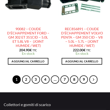
D’ENVIES
D’ENVIES
90082 – COUDE
REC856891 – COUDE
D’ÉCHAPPEMENT FORD –
D’ÉCHAPPEMENT VOLVO
GM 302 ET 351CID – 5.0L
PENTA – GM 350 CID – V8
ET 5.8L V8 – (JOINT
– 5.0L – 5.7L – (JOINT
HUMIDE / WET)
HUMIDE / WET)
204.90
€
222.00
€
TTC
TTC
En stock
En stock
AGGIUNGI AL CARRELLO
AGGIUNGI AL CARRELLO
1
2
3
4
…
7
8
9
Collettori e gomiti di scarico