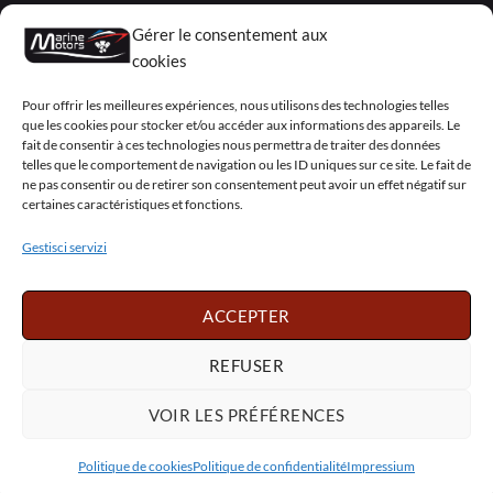
Motori Rigenerati
Gérer le consentement aux
Mercruiser
cookies
VOLVO PENTA / OMC
Pour offrir les meilleures expériences, nous utilisons des technologies telles
que les cookies pour stocker et/ou accéder aux informations des appareils. Le
fait de consentir à ces technologies nous permettra de traiter des données
telles que le comportement de navigation ou les ID uniques sur ce site. Le fait de
My Account
ne pas consentir ou de retirer son consentement peut avoir un effet négatif sur
certaines caractéristiques et fonctions.
Gestisci servizi
Visa
PayPal
MasterCard
Sepa
Visa
2
ACCEPTER
Copyright 2026 ©
Marine Motors
REFUSER
Français
English
Deutsch
Dansk
VOIR LES PRÉFÉRENCES
Español
Italiano
Português
Polski
Nederlands
Svenska
Politique de cookies
Politique de confidentialité
Impressium