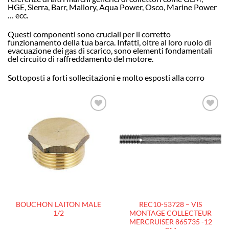
HGE, Sierra, Barr, Mallory, Aqua Power, Osco, Marine Power
… ecc.
Questi componenti sono cruciali per il corretto
funzionamento della tua barca. Infatti, oltre al loro ruolo di
evacuazione dei gas di scarico, sono elementi fondamentali
del circuito di raffreddamento del motore.
Sottoposti a forti sollecitazioni e molto esposti alla corro
AJOUTER
AJOUTER
À LA
À LA
LISTE
LISTE
D’ENVIES
D’ENVIES
BOUCHON LAITON MALE
REC10-53728 – VIS
1/2
MONTAGE COLLECTEUR
MERCRUISER 865735 -12