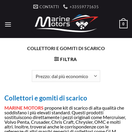
Salta
CONTATTI
+33559771635
ai
contenuti
0
COLLETTORI E GOMITI DI SCARICO
FILTRA
Collettori e gomiti di scarico
MARINE MOTORS
propone kit di scarico di alta qualità che
soddisfano i più elevati standard. Questi prodotti
sostituiscono direttamente i pezzi originali come Mercruiser,
Volvo Penta, Crusader, Chris Craft, Chrysler, OMC e molti
altri. Inoltre, troverai anche le corrispondenze con le
referenze di altri marchi generici di collettori come GLM,