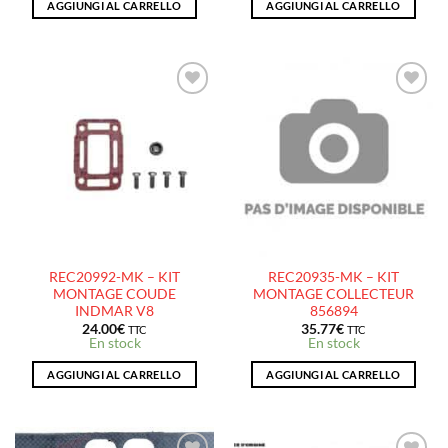
AGGIUNGI AL CARRELLO
AGGIUNGI AL CARRELLO
AJOUTER
AJOUTER
À LA
À LA
LISTE
LISTE
D’ENVIES
D’ENVIES
REC20992-MK – KIT
REC20935-MK – KIT
MONTAGE COUDE
MONTAGE COLLECTEUR
INDMAR V8
856894
24.00
€
35.77
€
TTC
TTC
En stock
En stock
AGGIUNGI AL CARRELLO
AGGIUNGI AL CARRELLO