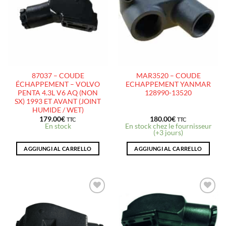
À LA
À LA
LISTE
LISTE
D’ENVIES
D’ENVIES
87037 – COUDE
MAR3520 – COUDE
ÉCHAPPEMENT – VOLVO
ECHAPPEMENT YANMAR
PENTA 4.3L V6 AQ (NON
128990-13520
SX) 1993 ET AVANT (JOINT
HUMIDE / WET)
179.00
€
180.00
€
TTC
TTC
En stock
En stock chez le fournisseur
(+3 jours)
AGGIUNGI AL CARRELLO
AGGIUNGI AL CARRELLO
AJOUTER
AJOUTER
À LA
À LA
LISTE
LISTE