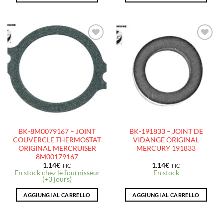
AJOUTER
AJOUTER
À LA
À LA
LISTE
LISTE
D’ENVIES
D’ENVIES
BK-8M0079167 – JOINT
BK-191833 – JOINT DE
COUVERCLE THERMOSTAT
VIDANGE ORIGINAL
ORIGINAL MERCRUISER
MERCURY 191833
8M00179167
1.14
€
1.14
€
TTC
TTC
En stock chez le fournisseur
En stock
(+3 jours)
AGGIUNGI AL CARRELLO
AGGIUNGI AL CARRELLO