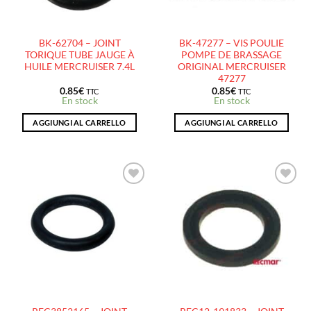
BK-62704 – JOINT
BK-47277 – VIS POULIE
TORIQUE TUBE JAUGE À
POMPE DE BRASSAGE
HUILE MERCRUISER 7.4L
ORIGINAL MERCRUISER
47277
0.85
€
0.85
€
TTC
TTC
En stock
En stock
AGGIUNGI AL CARRELLO
AGGIUNGI AL CARRELLO
AJOUTER
AJOUTER
À LA
À LA
LISTE
LISTE
D’ENVIES
D’ENVIES