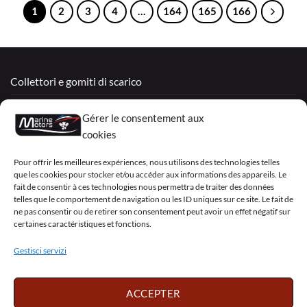
1
2
3
4
…
164
165
166
Collettori e gomiti di scarico
Motori Rigenerati
Gérer le consentement aux
Mercruiser
cookies
VOLVO PENTA / OMC
Pour offrir les meilleures expériences, nous utilisons des technologies telles
que les cookies pour stocker et/ou accéder aux informations des appareils. Le
fait de consentir à ces technologies nous permettra de traiter des données
telles que le comportement de navigation ou les ID uniques sur ce site. Le fait de
My Account
ne pas consentir ou de retirer son consentement peut avoir un effet négatif sur
certaines caractéristiques et fonctions.
Gestisci servizi
Visa
PayPal
MasterCard
Sepa
Visa
2
ACCEPTER
Copyright 2026 ©
Marine Motors