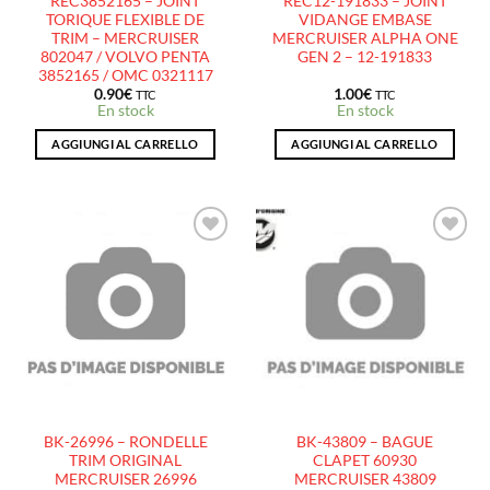
REC3852165 – JOINT
REC12-191833 – JOINT
TORIQUE FLEXIBLE DE
VIDANGE EMBASE
TRIM – MERCRUISER
MERCRUISER ALPHA ONE
802047 / VOLVO PENTA
GEN 2 – 12-191833
3852165 / OMC 0321117
0.90
€
1.00
€
TTC
TTC
En stock
En stock
AGGIUNGI AL CARRELLO
AGGIUNGI AL CARRELLO
AJOUTER
AJOUTER
À LA
À LA
LISTE
LISTE
D’ENVIES
D’ENVIES
BK-26996 – RONDELLE
BK-43809 – BAGUE
TRIM ORIGINAL
CLAPET 60930
MERCRUISER 26996
MERCRUISER 43809