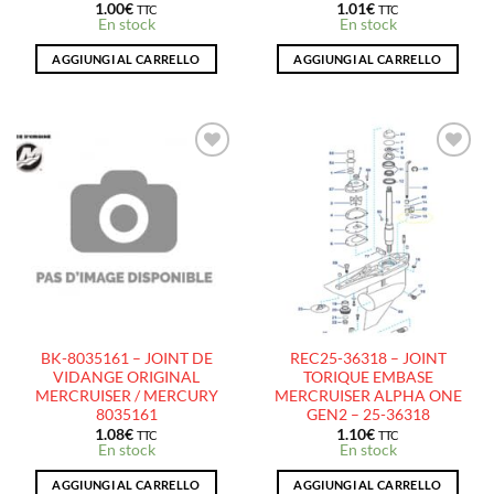
1.00
€
1.01
€
TTC
TTC
En stock
En stock
AGGIUNGI AL CARRELLO
AGGIUNGI AL CARRELLO
AJOUTER
AJOUTER
À LA
À LA
LISTE
LISTE
D’ENVIES
D’ENVIES
BK-8035161 – JOINT DE
REC25-36318 – JOINT
VIDANGE ORIGINAL
TORIQUE EMBASE
MERCRUISER / MERCURY
MERCRUISER ALPHA ONE
8035161
GEN2 – 25-36318
1.08
€
1.10
€
TTC
TTC
En stock
En stock
AGGIUNGI AL CARRELLO
AGGIUNGI AL CARRELLO