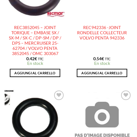
REC3852045 – JOINT
REC942336 -JOINT
TORIQUE – EMBASE SX /
RONDELLE COLLECTEUR
SX-M / SX-C / DP-SM / DP /
VOLVO PENTA 942336
DPS – MERCRUISER 25-
62704 / VOLVO PENTA
3852045 / OMC 303067
0.42
€
0.54
€
TTC
TTC
En stock
En stock
AGGIUNGI AL CARRELLO
AGGIUNGI AL CARRELLO
AJOUTER
AJOUTER
À LA
À LA
LISTE
LISTE
D’ENVIES
D’ENVIES