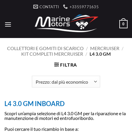
Salta
CONTATTI
+33559771635
ai
contenuti
0
COLLETTORI E GOMITI DI SCARICO
/
MERCRUISER
/
KIT COMPLETI MERCRUISER
/
L4 3.0 GM
FILTRA
L4 3.0 GM INBOARD
Scopri un’ampia selezione di L4 3.0 GM per la riparazione e la
manutenzione di motori ed entrofuoribordo.
Puoi cercare il tuo ricambio in base a: