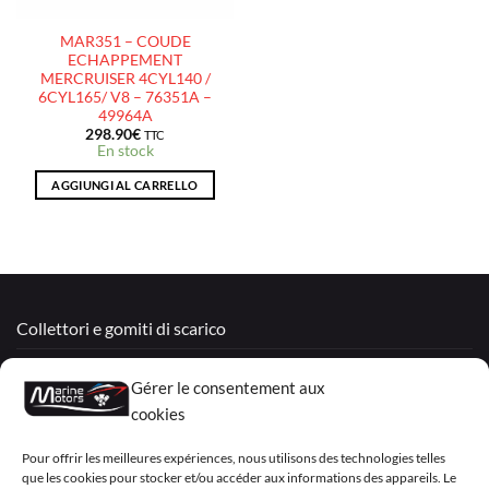
MAR351 – COUDE
ECHAPPEMENT
MERCRUISER 4CYL140 /
6CYL165/ V8 – 76351A –
49964A
298.90
€
TTC
En stock
AGGIUNGI AL CARRELLO
Collettori e gomiti di scarico
Motori Rigenerati
Gérer le consentement aux
Mercruiser
cookies
VOLVO PENTA / OMC
Pour offrir les meilleures expériences, nous utilisons des technologies telles
que les cookies pour stocker et/ou accéder aux informations des appareils. Le