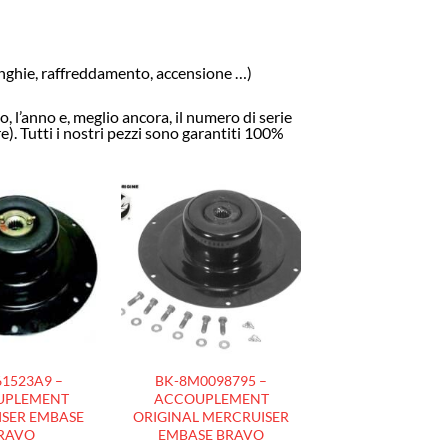
cinghie, raffreddamento, accensione …)
 l’anno e, meglio ancora, il numero di serie
. Tutti i nostri pezzi
sono garantiti 100%
AJOUTER
AJOUTER
À LA
À LA
LISTE
LISTE
D’ENVIES
D’ENVIES
1523A9 –
BK-8M0098795 –
UPLEMENT
ACCOUPLEMENT
SER EMBASE
ORIGINAL MERCRUISER
RAVO
EMBASE BRAVO