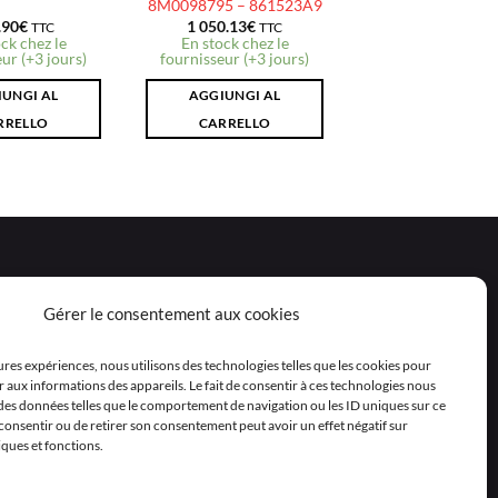
8M0098795 – 861523A9
.90
€
1 050.13
€
TTC
TTC
ck chez le
En stock chez le
ur (+3 jours)
fournisseur (+3 jours)
UNGI AL
AGGIUNGI AL
RRELLO
CARRELLO
Gérer le consentement aux cookies
eures expériences, nous utilisons des technologies telles que les cookies pour
 aux informations des appareils. Le fait de consentir à ces technologies nous
 des données telles que le comportement de navigation ou les ID uniques sur ce
as consentir ou de retirer son consentement peut avoir un effet négatif sur
iques et fonctions.