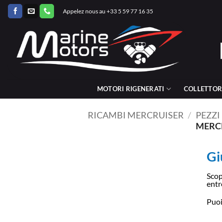
Salta
Appelez nous au +33 5 59 77 16 35
ai
contenuti
MOTORI RIGENERATI
COLLETTORI
RICAMBI MERCRUISER
/
PEZZ
MERC
Gi
Scop
entr
Puoi