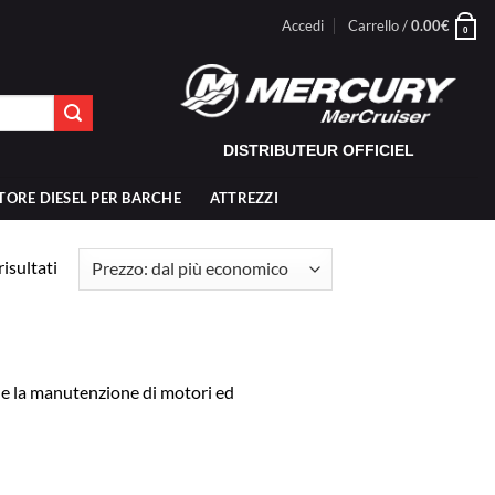
Accedi
Carrello /
0.00
€
0
DISTRIBUTEUR OFFICIEL
TORE DIESEL PER BARCHE
ATTREZZI
Prezzo:
risultati
dal
più
economico
 e la manutenzione di motori ed