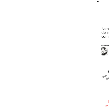
Non 
del 
comp
M