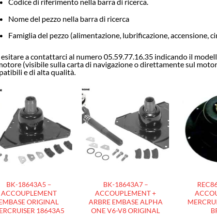
Codice di riferimento nella barra di ricerca.
Nome del pezzo nella barra di ricerca
Famiglia del pezzo (alimentazione, lubrificazione, accensione, 
esitare a contattarci al numero 05.59.77.16.35 indicando il modello,
motore (visibile sulla carta di navigazione o direttamente sul motore)
atibili e di alta qualità.
AJOUTER
AJOUTER
À LA
À LA
LISTE
LISTE
D’ENVIES
D’ENVIES
BK-18643A5 –
BK-18643A7 –
REC86
ACCOUPLEMENT
ACCOUPLEMENT +
ACCO
EMBASE ORIGINAL
ARBRE EMBASE ALPHA
MERCRUI
ERCRUISER 18643A5
ONE V6-V8 ORIGINAL
B