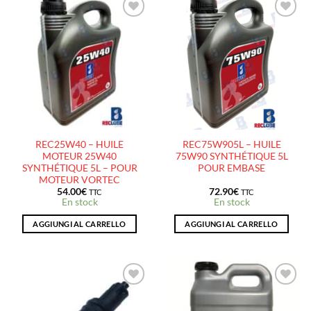
AJOUTER
AJOUTER
À LA
À LA
LISTE
LISTE
D’ENVIES
D’ENVIES
REC25W40 – HUILE
REC75W905L – HUILE
MOTEUR 25W40
75W90 SYNTHÉTIQUE 5L
SYNTHÉTIQUE 5L – POUR
POUR EMBASE
MOTEUR VORTEC
54.00
€
72.90
€
TTC
TTC
En stock
En stock
AGGIUNGI AL CARRELLO
AGGIUNGI AL CARRELLO
AJOUTER
AJOUTER
À LA
À LA