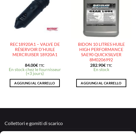
LISTE
LISTE
D’ENVIES
D’ENVIES
REC18920A1 – VALVE DE
BIDON 10 LITRES HUILE
RÉSERVOIR D’HUILE
HIGH PERFORMANCE
MERCRUISER 18920A1
SAE90 QUICKSILVER
8M0206992
84.00
€
282.90
€
TTC
TTC
En stock chez le fournisseur
En stock
(+3 jours)
AGGIUNGI AL CARRELLO
AGGIUNGI AL CARRELLO
Collettori e gomiti di scarico
Motori Rigenerati