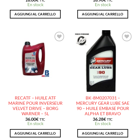
18.00
€
18.90
€
TTC
TTC
En stock
En stock
AGGIUNGI AL CARRELLO
AGGIUNGI AL CARRELLO
AJOUTER
AJOUTER
À LA
À LA
LISTE
LISTE
D’ENVIES
D’ENVIES
RECATF – HUILE ATF
BK-8M0207031 –
MARINE POUR INVERSEUR
MERCURY GEAR LUBE SAE
VELVET DRIVE – BORG
90 – HUILE EMBASE POUR
WARNER – 5L
ALPHA ET BRAVO
36.00
€
36.28
€
TTC
TTC
En stock
En stock
AGGIUNGI AL CARRELLO
AGGIUNGI AL CARRELLO