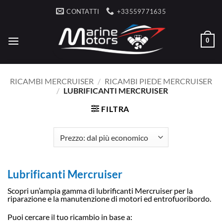
Salta
CONTATTI
+33559771635
ai
contenuti
0
RICAMBI MERCRUISER
/
RICAMBI PIEDE MERCRUISER
/
LUBRIFICANTI MERCRUISER
FILTRA
Lubrificanti Mercruiser
Scopri un’ampia gamma di lubrificanti Mercruiser per la
riparazione e la manutenzione di motori ed entrofuoribordo.
Puoi cercare il tuo ricambio in base a: