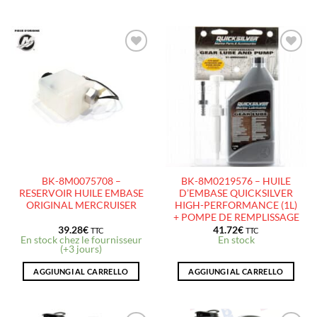
AJOUTER
AJOUTER
À LA
À LA
LISTE
LISTE
D’ENVIES
D’ENVIES
BK-8M0075708 –
BK-8M0219576 – HUILE
RESERVOIR HUILE EMBASE
D’EMBASE QUICKSILVER
ORIGINAL MERCRUISER
HIGH-PERFORMANCE (1L)
+ POMPE DE REMPLISSAGE
39.28
€
41.72
€
TTC
TTC
En stock chez le fournisseur
En stock
(+3 jours)
AGGIUNGI AL CARRELLO
AGGIUNGI AL CARRELLO