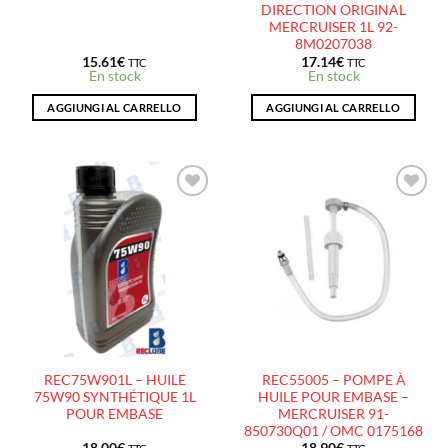
DIRECTION ORIGINAL
MERCRUISER 1L 92-
8M0207038
15.61
€
17.14
€
TTC
TTC
En stock
En stock
AGGIUNGI AL CARRELLO
AGGIUNGI AL CARRELLO
AJOUTER
AJOUTER
À LA
À LA
LISTE
LISTE
D’ENVIES
D’ENVIES
REC75W901L – HUILE
REC55005 – POMPE À
75W90 SYNTHÉTIQUE 1L
HUILE POUR EMBASE –
POUR EMBASE
MERCRUISER 91-
850730Q01 / OMC 0175168