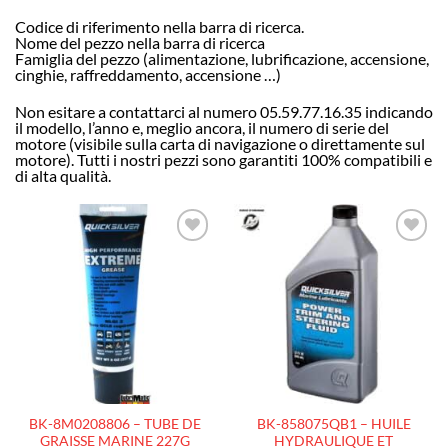
Codice di riferimento nella barra di ricerca.
Nome del pezzo nella barra di ricerca
Famiglia del pezzo (alimentazione, lubrificazione, accensione,
cinghie, raffreddamento, accensione …)
Non esitare a contattarci al numero 05.59.77.16.35 indicando
il modello, l’anno e, meglio ancora, il numero di serie del
motore (visibile sulla carta di navigazione o direttamente sul
motore). Tutti i nostri pezzi sono garantiti 100% compatibili e
di alta qualità.
AJOUTER
AJOUTER
À LA
À LA
LISTE
LISTE
D’ENVIES
D’ENVIES
BK-8M0208806 – TUBE DE
BK-858075QB1 – HUILE
GRAISSE MARINE 227G
HYDRAULIQUE ET