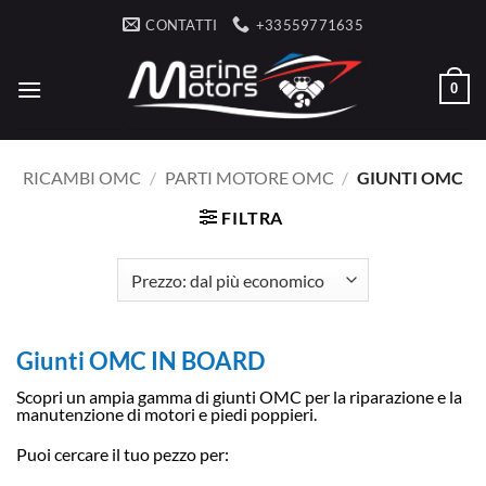
Salta
CONTATTI
+33559771635
ai
contenuti
0
RICAMBI OMC
/
PARTI MOTORE OMC
/
GIUNTI OMC
FILTRA
Giunti OMC IN BOARD
Scopri un ampia gamma di giunti OMC per la riparazione e la
manutenzione di motori e piedi poppieri.
Puoi cercare il tuo pezzo per: