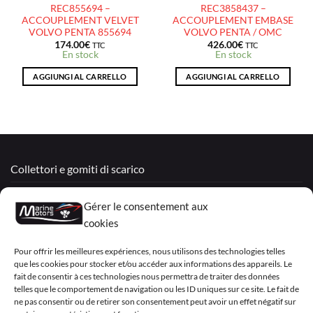
REC855694 –
REC3858437 –
ACCOUPLEMENT VELVET
ACCOUPLEMENT EMBASE
VOLVO PENTA 855694
VOLVO PENTA / OMC
174.00
€
426.00
€
TTC
TTC
En stock
En stock
AGGIUNGI AL CARRELLO
AGGIUNGI AL CARRELLO
Collettori e gomiti di scarico
Motori Rigenerati
Gérer le consentement aux
Mercruiser
cookies
VOLVO PENTA / OMC
Pour offrir les meilleures expériences, nous utilisons des technologies telles
que les cookies pour stocker et/ou accéder aux informations des appareils. Le
fait de consentir à ces technologies nous permettra de traiter des données
telles que le comportement de navigation ou les ID uniques sur ce site. Le fait de
My Account
ne pas consentir ou de retirer son consentement peut avoir un effet négatif sur