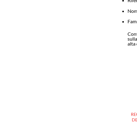
Rife
Nome
Fami
Cont
sull
alta 
RE
DE