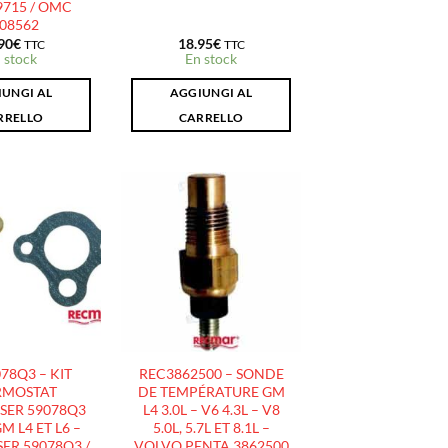
715 / OMC
08562
90
€
18.95
€
TTC
TTC
 stock
En stock
UNGI AL
AGGIUNGI AL
RRELLO
CARRELLO
AJOUTER
AJOUTER
À LA
À LA
LISTE
LISTE
D’ENVIES
D’ENVIES
78Q3 – KIT
REC3862500 – SONDE
RMOSTAT
DE TEMPÉRATURE GM
SER 59078Q3
L4 3.0L – V6 4.3L – V8
GM L4 ET L6 –
5.0L, 5.7L ET 8.1L –
ER 59078Q3 /
VOLVO PENTA 3862500