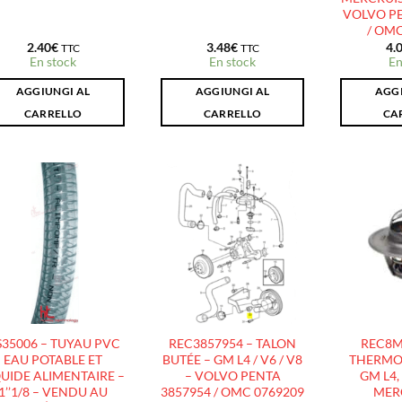
VOLVO PE
/ OMC
2.40
€
3.48
€
4.
TTC
TTC
En stock
En stock
En
AGGIUNGI AL
AGGIUNGI AL
AGGI
CARRELLO
CARRELLO
CA
AJOUTER
AJOUTER
À LA
À LA
LISTE
LISTE
D’ENVIES
D’ENVIES
S35006 – TUYAU PVC
REC3857954 – TALON
REC8M
EAU POTABLE ET
BUTÉE – GM L4 / V6 / V8
THERMOS
QUIDE ALIMENTAIRE –
– VOLVO PENTA
GM L4,
1’’1/8 – VENDU AU
3857954 / OMC 0769209
MER