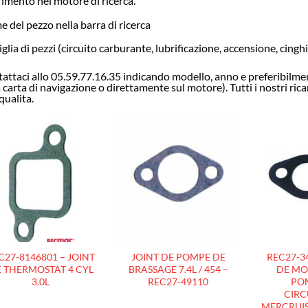
rimento nel motore di ricerca.
 del pezzo nella barra di ricerca
glia di pezzi (circuito carburante, lubrificazione, accensione, cing
attaci allo 05.59.77.16.35 indicando modello, anno e preferibilment
a carta di navigazione o direttamente sul motore). Tutti i nostri ri
qualita.
AJOUTER
AJOUTER
À LA
À LA
LISTE
LISTE
D’ENVIES
D’ENVIES
C27-8146801 – JOINT
JOINT DE POMPE DE
REC27-34
 THERMOSTAT 4 CYL
BRASSAGE 7.4L / 454 –
DE MO
3.0L
REC27-49110
PO
CIRC
MERCRUISE