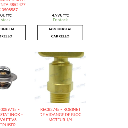
NTA 3852477
 0508587
00
€
4.99
€
TTC
TTC
 stock
En stock
UNGI AL
AGGIUNGI AL
RRELLO
CARRELLO
AJOUTER
AJOUTER
À LA
À LA
LISTE
LISTE
D’ENVIES
D’ENVIES
0089715 –
REC82745 – ROBINET
TAT INOX –
DE VIDANGE DE BLOC
 V6 ET V8 –
MOTEUR 1/4
CRUISER