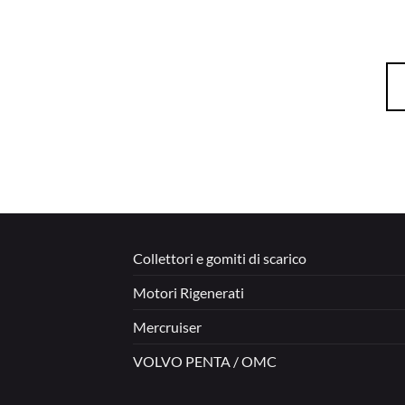
Collettori e gomiti di scarico
Motori Rigenerati
Mercruiser
VOLVO PENTA / OMC