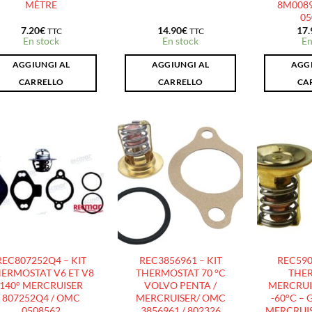
MÈTRE
8M0089
05
7.20
€
14.90
€
17.
TTC
TTC
En stock
En stock
En
AGGIUNGI AL
AGGIUNGI AL
AGGI
CARRELLO
CARRELLO
CA
AJOUTER
AJOUTER
À LA
À LA
LISTE
LISTE
D’ENVIES
D’ENVIES
REC807252Q4 – KIT
REC3856961 – KIT
REC590
ERMOSTAT V6 ET V8
THERMOSTAT 70 °C
THE
140° MERCRUISER
VOLVO PENTA /
MERCRUI
807252Q4 / OMC
MERCRUISER/ OMC
-60°C – 
0508562
3856961 / 802326
MERCRUIS