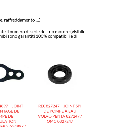
hie, raffreddamento …)
e il numero di serie del tuo motore (visibile
cambi sono garantiti 100% compatibili e di
AJOUTER
AJOUTER
À LA
À LA
LISTE
LISTE
D’ENVIES
D’ENVIES
897 – JOINT
REC827247 – JOINT SPI
NTAGE DE
DE POMPE À EAU
MPE DE
VOLVO PENTA 827247 /
ULATION
OMC 0827247
R 27-34897 /