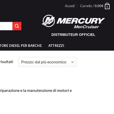
Accedi
Carrello /
0.00
€
0
DISTRIBUTEUR OFFICIEL
TORE DIESEL PER BARCHE
ATTREZZI
Prezzo:
isultati
dal
più
economico
iparazione e la manutenzione di motori e