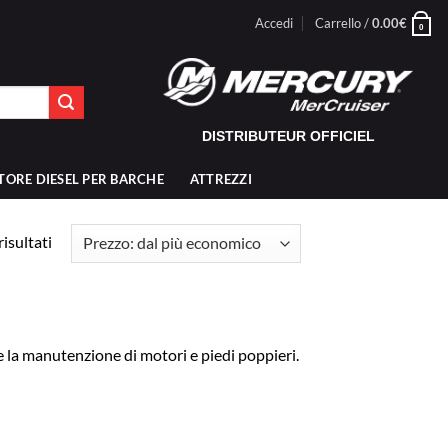
Accedi
Carrello /
0.00
€
0
DISTRIBUTEUR OFFICIEL
TORE DIESEL PER BARCHE
ATTREZZI
Prezzo:
risultati
dal
più
economico
 la manutenzione di motori e piedi poppieri.