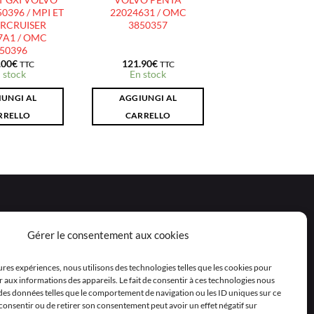
0396 / MPI ET
22024631 / OMC
ERCRUISER
3850357
7A1 / OMC
50396
.00
€
121.90
€
TTC
TTC
 stock
En stock
UNGI AL
AGGIUNGI AL
RRELLO
CARRELLO
Gérer le consentement aux cookies
eures expériences, nous utilisons des technologies telles que les cookies pour
 aux informations des appareils. Le fait de consentir à ces technologies nous
 des données telles que le comportement de navigation ou les ID uniques sur ce
as consentir ou de retirer son consentement peut avoir un effet négatif sur