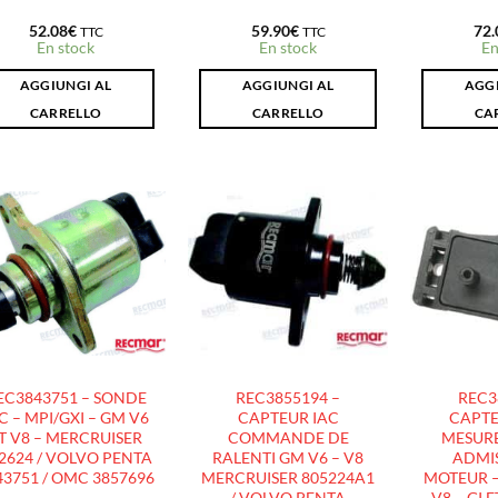
52.08
€
59.90
€
72.
TTC
TTC
En stock
En stock
En
AGGIUNGI AL
AGGIUNGI AL
AGGI
CARRELLO
CARRELLO
CA
AJOUTER
AJOUTER
À LA
À LA
LISTE
LISTE
D’ENVIES
D’ENVIES
EC3843751 – SONDE
REC3855194 –
REC3
C – MPI/GXI – GM V6
CAPTEUR IAC
CAPTE
T V8 – MERCRUISER
COMMANDE DE
MESURE
2624 / VOLVO PENTA
RALENTI GM V6 – V8
ADMIS
43751 / OMC 3857696
MERCRUISER 805224A1
MOTEUR – 
/ VOLVO PENTA
V8 – GI 