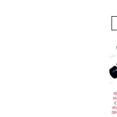
R
IA
E
80
38