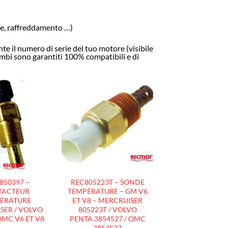
hie, raffreddamento …)
e il numero di serie del tuo motore (visibile
cambi sono garantiti 100% compatibili e di
AJOUTER
AJOUTER
À LA
À LA
LISTE
LISTE
D’ENVIES
D’ENVIES
850397 –
REC805223T – SONDE
TACTEUR
TEMPÉRATURE – GM V6
ÉRATURE
ET V8 – MERCRUISER
SER / VOLVO
805223T / VOLVO
OMC V6 ET V8
PENTA 3854527 / OMC
3854527