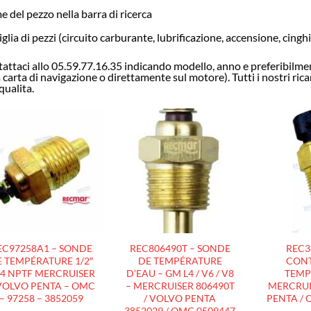
 del pezzo nella barra di ricerca
glia di pezzi (circuito carburante, lubrificazione, accensione, cing
attaci allo 05.59.77.16.35 indicando modello, anno e preferibilment
a carta di navigazione o direttamente sul motore). Tutti i nostri ri
qualita.
AJOUTER
AJOUTER
À LA
À LA
LISTE
LISTE
D’ENVIES
D’ENVIES
EC97258A1 – SONDE
REC806490T – SONDE
REC3
 TEMPÉRATURE 1/2″
DE TEMPÉRATURE
CON
14 NPTF MERCRUISER
D’EAU – GM L4 / V6 / V8
TEMP
VOLVO PENTA – OMC
– MERCRUISER 806490T
MERCRUI
– 97258 – 3852059
/ VOLVO PENTA
PENTA / 
3852029 / OMC 0509447