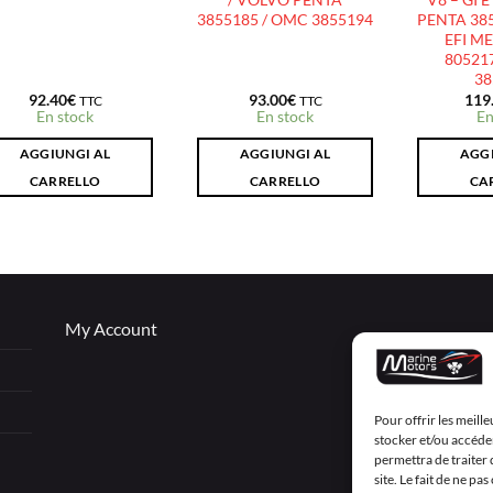
3855185 / OMC 3855194
PENTA 385
EFI M
80521
38
92.40
€
93.00
€
119
TTC
TTC
En stock
En stock
En
AGGIUNGI AL
AGGIUNGI AL
AGGI
CARRELLO
CARRELLO
CA
My Account
Pour offrir les meill
stocker et/ou accéder
permettra de traiter
site. Le fait de ne p