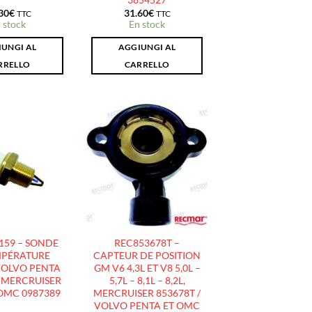
30
€
31.60
€
TTC
TTC
 stock
En stock
UNGI AL
AGGIUNGI AL
RRELLO
CARRELLO
AJOUTER
AJOUTER
À LA
À LA
LISTE
LISTE
D’ENVIES
D’ENVIES
159 – SONDE
REC853678T –
MPÉRATURE
CAPTEUR DE POSITION
VOLVO PENTA
GM V6 4,3L ET V8 5,0L –
/ MERCRUISER
5,7L – 8,1L – 8,2L,
 OMC 0987389
MERCRUISER 853678T /
VOLVO PENTA ET OMC