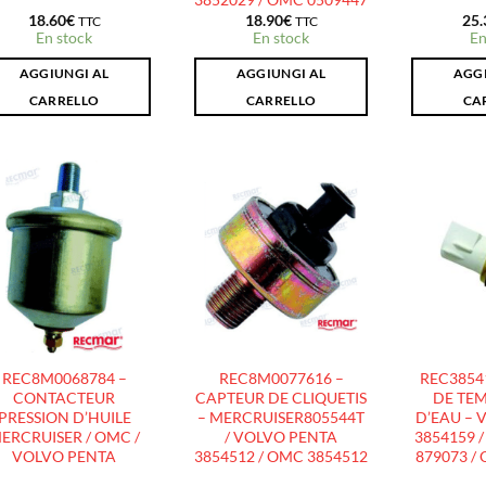
18.60
€
18.90
€
25.
TTC
TTC
En stock
En stock
En
AGGIUNGI AL
AGGIUNGI AL
AGGI
CARRELLO
CARRELLO
CA
AJOUTER
AJOUTER
À LA
À LA
LISTE
LISTE
D’ENVIES
D’ENVIES
REC8M0068784 –
REC8M0077616 –
REC3854
CONTACTEUR
CAPTEUR DE CLIQUETIS
DE TE
PRESSION D’HUILE
– MERCRUISER805544T
D’EAU – 
ERCRUISER / OMC /
/ VOLVO PENTA
3854159 
VOLVO PENTA
3854512 / OMC 3854512
879073 /