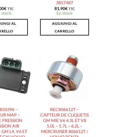
3857487
00
€
81.90
€
TTC
TTC
 stock
En stock
UNGI AL
AGGIUNGI AL
RRELLO
CARRELLO
AJOUTER
AJOUTER
À LA
À LA
LISTE
LISTE
D’ENVIES
D’ENVIES
850396 –
REC806612T –
UR MAP –
CAPTEUR DE CLIQUETIS
 PRESSION
GM MIE V6 4.3L ET V8
SION AIR
5.0L – 5.7L – 6.2L –
GM L4, V6 ET
MERCRUISER 806612T /
ET GXI VOLVO
VOLVO PENTA