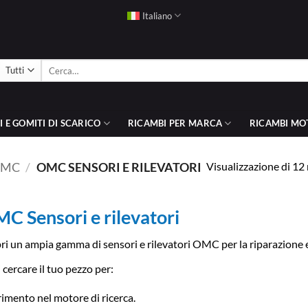
Italiano
Cerca:
 E GOMITI DI SCARICO
RICAMBI PER MARCA
RICAMBI MO
Visualizzazione di 12 
OMC
/
OMC SENSORI E RILEVATORI
C Sensori e rilevatori
ri un ampia gamma di sensori e rilevatori OMC per la riparazione e
 cercare il tuo pezzo per:
rimento nel motore di ricerca.