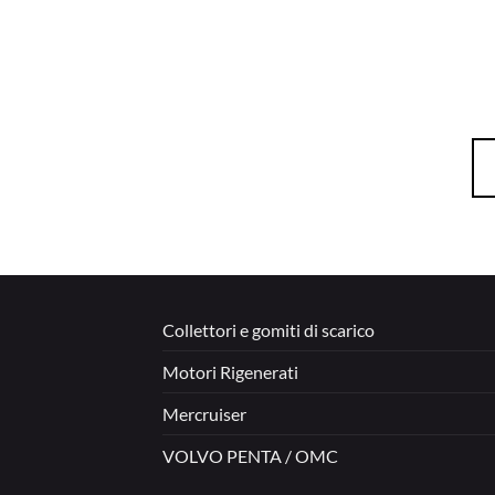
Collettori e gomiti di scarico
Motori Rigenerati
Mercruiser
VOLVO PENTA / OMC