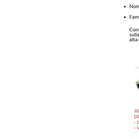
Nome
Fami
Cont
sull
alta 
R
DE
– 
– 