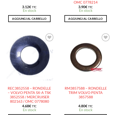
OMC 0778214
3.12
€
3.90
€
TTC
TTC
En stock
En stock
AGGIUNGI AL CARRELLO
AGGIUNGI AL CARRELLO
AJOUTER
AJOUTER
À LA
À LA
LISTE
LISTE
D’ENVIES
D’ENVIES
REC3852558 – RONDELLE
RM3857588 – RONDELLE
– VOLVO PENTA SX-A TSK
TRIM VOLVO PENTA
3852558 / MERCRUISER
3857588
802163 / OMC 0778080
4.68
€
4.80
€
TTC
TTC
En stock
En stock