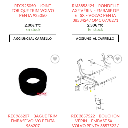
REC925050 – JOINT
RM3853424 – RONDELLE
TORIQUE TRIM VOLVO
AXE VÉRIN – EMBASE DP
PENTA 925050
ET SX – VOLVO PENTA
3853424 / OMC 0778271
2.00
€
2.50
€
TTC
TTC
En stock
En stock
AGGIUNGI AL CARRELLO
AGGIUNGI AL CARRELLO
AJOUTER
AJOUTER
À LA
À LA
LISTE
LISTE
D’ENVIES
D’ENVIES
REC966207 – BAGUE TRIM
REC3857522 – BOUCHON
EMBASE VOLVO PENTA
VÉRIN – EMBASE SX –
966207
VOLVO PENTA 3857522 /