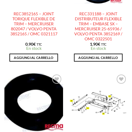
REC3852165 – JOINT
REC331188 – JOINT
TORIQUE FLEXIBLE DE
DISTRIBUTEUR FLEXIBLE
TRIM – MERCRUISER
TRIM – EMBASE SX –
802047 / VOLVO PENTA
MERCRUISER 25-65936 /
3852165 / OMC 0321117
VOLVO PENTA 3852169 /
OMC 0322501
0.90
€
1.90
€
TTC
TTC
En stock
En stock
AGGIUNGI AL CARRELLO
AGGIUNGI AL CARRELLO
AJOUTER
AJOUTER
À LA
À LA
LISTE
LISTE
D’ENVIES
D’ENVIES