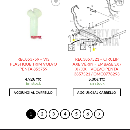
AJOUTER
AJOUTER
À LA
À LA
LISTE
LISTE
D’ENVIES
D’ENVIES
REC853759 – VIS
REC3857521 – CIRCLIP
PLASTIQUE TRIM VOLVO
AXE VÉRIN – EMBASE SX /
PENTA 853759
X / XX – VOLVO PENTA
3857521 / OMC0778293
4.92
€
5.00
€
TTC
TTC
En stock
En stock
AGGIUNGI AL CARRELLO
AGGIUNGI AL CARRELLO
1
2
3
4
5
6