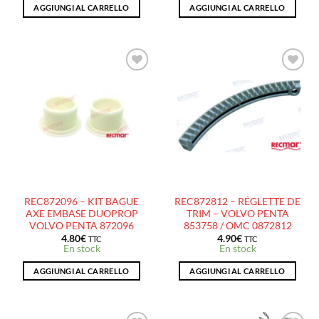
AGGIUNGI AL CARRELLO
AGGIUNGI AL CARRELLO
AJOUTER
AJOUTER
À LA
À LA
LISTE
LISTE
D’ENVIES
D’ENVIES
REC872096 – KIT BAGUE
REC872812 – RÉGLETTE DE
AXE EMBASE DUOPROP
TRIM – VOLVO PENTA
VOLVO PENTA 872096
853758 / OMC 0872812
4.80
€
4.90
€
TTC
TTC
En stock
En stock
AGGIUNGI AL CARRELLO
AGGIUNGI AL CARRELLO