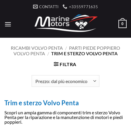
Salta
CONTATTI
+33559771635
ai
contenuti
0
RICAMBI VOLVO PENTA
/
PARTI PIEDE POPPIERO
VOLVO PENTA
/
TRIM E STERZO VOLVO PENTA
FILTRA
Trim e sterzo Volvo Penta
Scopri un ampia gamma di componenti trim e sterzo Volvo
Penta per la riparazione e la manutenzione di motori e piedi
poppieri.