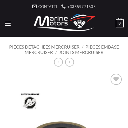
Salta
CONTATTI
+33559771635
ai
contenuti
0
PIECES DETACHEES MERCRUISER
/
PIECES EMBASE
MERCRUISER
/
JOINTS MERCRUISER
AJOUTER
À LA
LISTE
D’ENVIES