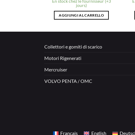
stock
En stock chez le fournisseur (+3
E
jours)
AL CARRELLO
AGGIUNGI AL CARRELLO
Collettori e gomiti di scarico
Motori Rigenerati
Mercruiser
VOLVO PENTA / OMC
Français
English
Deutsc