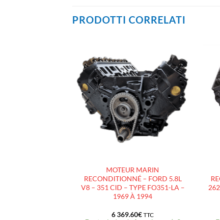
PRODOTTI CORRELATI
AJOUTER
AJOUTER
À LA
À LA
LISTE
LISTE
D’ENVIES
D’ENVIES
 COLLECTEURS
MOTEUR MARIN
OUDES 84591
RECONDITIONNÉ – FORD 5.8L
RE
L V6 262- 2003 ET
V8 – 351 CID – TYPE FO351-LA –
262
 SEC / DRY)
1969 À 1994
.21
€
6 369.60
€
TTC
TTC