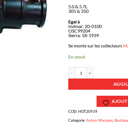
5.0 & 5.7L
305 & 350
Egal à
Indmar: 20-0100
OSC99204
Sierra: 18-1939
Se monte sur les collecteurs
M
En stock
HOT20939 - Coude échappement I
AGGIU
AJOUTE
COD:
HOT20939
Categorie:
Autres Marques
,
Boutiqu