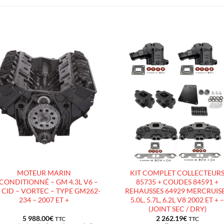
AJOUTER
AJOUTE
À LA
À LA
LISTE
LISTE
D’ENVIES
D’ENVIES
MOTEUR MARIN
KIT COMPLET COLLECTEUR
CONDITIONNÉ – GM 4.3L V6 –
85735 + COUDES 84591 +
 CID – VORTEC – TYPE GM262-
REHAUSSES 64929 MERCRUIS
234 – 2007 ET +
5.0L, 5.7L, 6.2L V8 2002 ET + 
(JOINT SEC / DRY)
5 988.00
€
2 262.19
€
TTC
TTC