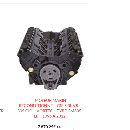
R
AJOUTER
À LA
LISTE
D’ENVIES
S
MOTEUR MARIN
RECONDITIONNÉ – GM 5.0L V8 –
ER
305 CID – VORTEC – TYPE GM305-
–
LF – 1996 À 2012
7 870.25
€
TTC