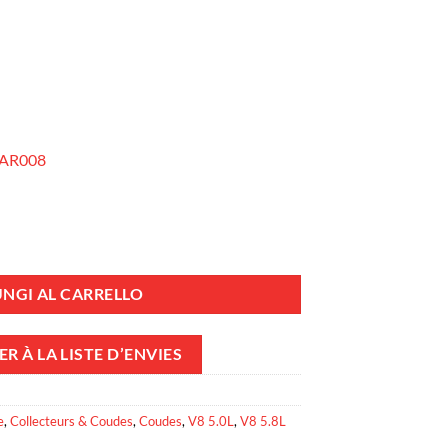
AR008
ndmar V8 pour Ford et GM quantità
NGI AL CARRELLO
R À LA LISTE D’ENVIES
e
,
Collecteurs & Coudes
,
Coudes
,
V8 5.0L
,
V8 5.8L