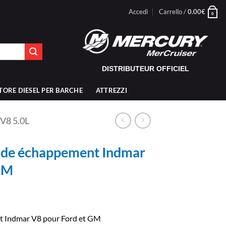
Accedi
Carrello /
0.00
€
0
DISTRIBUTEUR OFFICIEL
TORE DIESEL PER BARCHE
ATTREZZI
V8 5.0L
de échappement Indmar
GM
 Indmar V8 pour Ford et GM