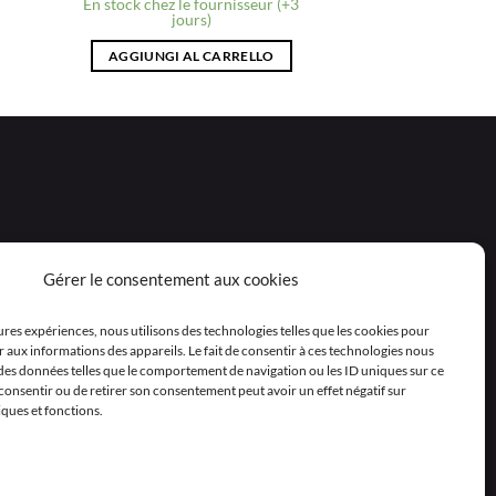
En stock chez le fournisseur (+3
jours)
AGGIUNGI AL CARRELLO
Gérer le consentement aux cookies
eures expériences, nous utilisons des technologies telles que les cookies pour
 aux informations des appareils. Le fait de consentir à ces technologies nous
 des données telles que le comportement de navigation ou les ID uniques sur ce
as consentir ou de retirer son consentement peut avoir un effet négatif sur
iques et fonctions.
Polski
Nederlands
Svenska