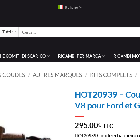
Italiano
Cerca:
 E GOMITI DI SCARICO
RICAMBI PER MARCA
RICAMBI MO
& COUDES
/
AUTRES MARQUES
/
KITS COMPLETS
/
HOT20939 – Cou
V8 pour Ford et 
AJOUTER
À LA
LISTE
295.00
€
TTC
D’ENVIES
Coude échappement
HOT20939