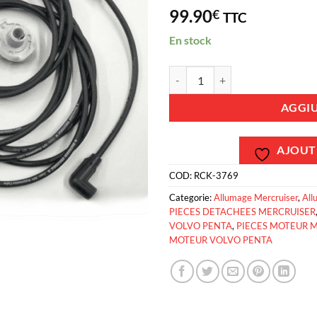
99.90
€
TTC
En stock
RCK-3769 - Kit entretient allumage
AGGIU
AJOUTE
COD:
RCK-3769
Categorie:
Allumage Mercruiser
,
Al
PIECES DETACHEES MERCRUISER
VOLVO PENTA
,
PIECES MOTEUR 
MOTEUR VOLVO PENTA