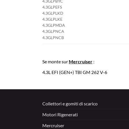
4.3GLPBYC
4.3GLPEFS
4.3GLPLKD
4.3GLPLKE
4.3GLPMDA
4.3GLPNCA
4.3GLPNCB
Se monte sur
Mercruiser
:
4.3L EFI (GEN+) TBI GM 262 V-6
Collettori e gomiti di scarico
Motori Rigenerati
Mercruiser