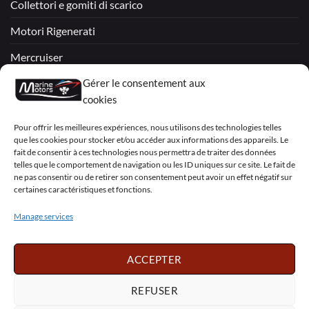
Collettori e gomiti di scarico
Motori Rigenerati
Mercruiser
Gérer le consentement aux
VOLVO PENTA / OMC
cookies
My Account
Pour offrir les meilleures expériences, nous utilisons des technologies telles
que les cookies pour stocker et/ou accéder aux informations des appareils. Le
fait de consentir à ces technologies nous permettra de traiter des données
telles que le comportement de navigation ou les ID uniques sur ce site. Le fait de
ne pas consentir ou de retirer son consentement peut avoir un effet négatif sur
certaines caractéristiques et fonctions.
Visa
PayPal
MasterCard
Sepa
Visa
2
Manage services
Copyright 2026 ©
Marine Motors
ACCEPTER
Français
English
Deutsch
Dansk
Español
Italiano
Português
Polski
REFUSER
Nederlands
Svenska