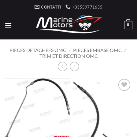
Salta
CONTATTI
+33559771635
ai
contenuti
0
PIECES DETACHEES OMC
/
PIECES EMBASE OMC
/
TRIM ET DIRECTION OMC
AJOUTER
À LA
LISTE
D’ENVIES