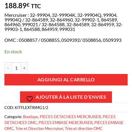
188.89
€
TTC
Mercruiser : 32-99904, 32-99904K, 32-99904Q, 99904,
99904Q / 32-864589, 32-864960, 32-99902-1, 864589,
864960, 999021 / 32-864588, 32-864589, 32-864959, 32-
99903-1, 864588, 864959, 999031
OMC : 0508857 / 0508855, 0509392/ 0508856, 0509393
En stock
KITFLEXTRIMG1/2 - Kit flexible de trim - Embase ALPHA ONE GEN 1 (
AGGIUNGI AL CARRELLO
AJOUTER À LA LISTE D’ENVIES
COD:
KITFLEXTRIMG1/2
Categorie:
Boutique
,
PIECES DETACHEES MERCRUISER
,
PIECES
DETACHEES OMC
,
PIECES EMBASE MERCRUISER
,
PIECES EMBASE
OMC
,
Trim et Direction Mercruiser
,
Trim et direction OMC