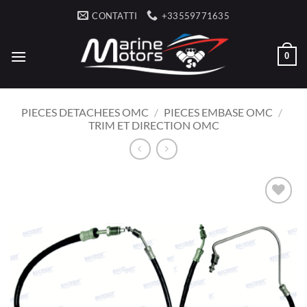
Salta
CONTATTI
+33559771635
ai
contenuti
0
PIECES DETACHEES OMC
/
PIECES EMBASE OMC
/
TRIM ET DIRECTION OMC
AJOUTER
À LA
LISTE
D’ENVIES