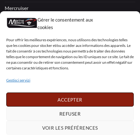
Mercruiser
VOLVO PENTA / OMC
Gérer le consentement aux
cookies
My Account
Pour offrir les meilleures expériences, nous utilisons des technologies telles
que les cookies pour stocker et/ou accéder aux informations des appareils. Le
fait de consentir à ces technologies nous permettra de traiter des données
telles que le comportement de navigation ou les ID uniques sur ce site. Le fait de
ne pas consentir ou de retirer son consentement peut avoir un effet négatif sur
certaines caractéristiques et fonctions.
Visa
PayPal
MasterCard
Sepa
Visa
2
Gestisci servizi
Copyright 2026 ©
Marine Motors
ACCEPTER
Français
English
Deutsch
Dansk
Español
Italiano
Português
Polski
REFUSER
Nederlands
Svenska
VOIR LES PRÉFÉRENCES