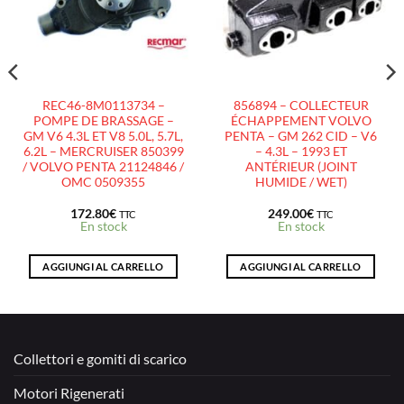
D’ENVIES
D’ENVIES
REC46-8M0113734 –
856894 – COLLECTEUR
POMPE DE BRASSAGE –
ÉCHAPPEMENT VOLVO
GM V6 4.3L ET V8 5.0L, 5.7L,
PENTA – GM 262 CID – V6
6.2L – MERCRUISER 850399
– 4.3L – 1993 ET
/ VOLVO PENTA 21124846 /
ANTÉRIEUR (JOINT
OMC 0509355
HUMIDE / WET)
172.80
€
249.00
€
TTC
TTC
En stock
En stock
AGGIUNGI AL CARRELLO
AGGIUNGI AL CARRELLO
Collettori e gomiti di scarico
Motori Rigenerati