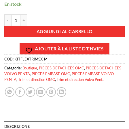
En stock
KITFLEXTRIMSX-M - Kit vérins de trim - SX-M - Volvo Penta / OMC q
AGGIUNGI AL CARRELLO
AJOUTER À LA LISTE D’ENVIES
COD:
KITFLEXTRIMSX-M
Categorie:
Boutique
,
PIECES DETACHEES OMC
,
PIECES DETACHEES
VOLVO PENTA
,
PIECES EMBASE OMC
,
PIECES EMBASE VOLVO
PENTA
,
Trim et direction OMC
,
Trim et direction Volvo Penta
DESCRIZIONE