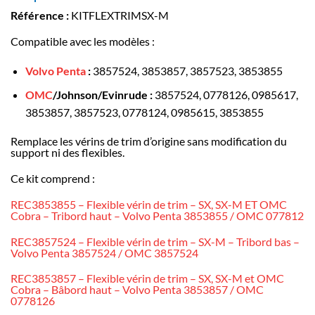
Référence :
KITFLEXTRIMSX-M
Compatible avec les modèles :
Volvo Penta
:
3857524, 3853857, 3857523, 3853855
OMC
/Johnson/Evinrude :
3857524, 0778126, 0985617,
3853857, 3857523, 0778124, 0985615, 3853855
Remplace les vérins de trim d’origine sans modification du
support ni des flexibles.
Ce kit comprend :
REC3853855 – Flexible vérin de trim – SX, SX-M ET OMC
Cobra – Tribord haut – Volvo Penta 3853855 / OMC 077812
REC3857524 – Flexible vérin de trim – SX-M – Tribord bas –
Volvo Penta 3857524 / OMC 3857524
REC3853857 – Flexible vérin de trim – SX, SX-M et OMC
Cobra – Bâbord haut – Volvo Penta 3853857 / OMC
0778126