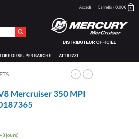
Accedi
Carrello /
0.00
€
0
DISTRIBUTEUR OFFICIEL
TORE DIESEL PER BARCHE
ATTREZZI
ETS
 V8 Mercruiser 350 MPI
M0187365
+3 jours)