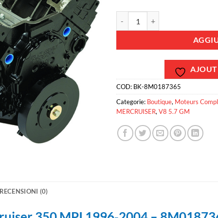
Moteur neuf 5.7l V8 Mercruiser
AGGIU
AJOUTE
COD:
BK-8M0187365
Categorie:
Boutique
,
Moteurs Compl
MERCRUISER
,
V8 5.7 GM
RECENSIONI (0)
cruiser 350 MPI 1996‑2004 – 8M01873