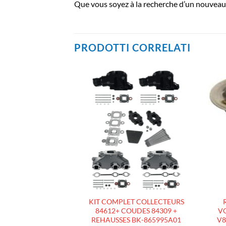
Que vous soyez à la recherche d’un nouveau 
PRODOTTI CORRELATI
AJOUTER
AJOUTER
À LA
À LA
LISTE
LISTE
D’ENVIES
D’ENVIES
 COLLECTEURS
KIT COMPLET COLLECTEURS
OUDES 84309
84612+ COUDES 84309 +
VO
L, 5.7L, 6.2L V8
REHAUSSES BK-865995A01
V8