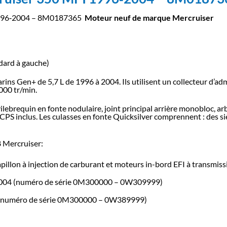
 1996‑2004 – 8M0187365
Moteur neuf de marque Mercruiser
ndard à gauche)
ns Gen+ de 5,7 L de 1996 à 2004. Ils utilisent un collecteur d’ad
000 tr/min.
ilebrequin en fonte nodulaire, joint principal arrière monobloc, ar
CPS inclus. Les culasses en fonte Quicksilver comprennent : des si
8 Mercruiser:
apillon à injection de carburant et moteurs in-bord EFI à transmis
004 (numéro de série 0M300000 – 0W309999)
 (numéro de série 0M300000 – 0W389999)