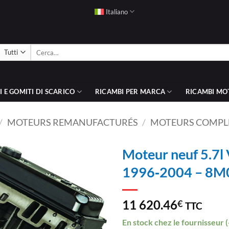
Italiano
Cerca:
 E GOMITI DI SCARICO
RICAMBI PER MARCA
RICAMBI MO
/
MOTEURS REMANUFACTURÉS
/
MOTEURS COMPL
Moteur neuf 5.7l
1996‑2004 – 8
AJOUTER
À LA
LISTE
11 620.46
€
TTC
D’ENVIES
En stock chez le fournisseur (