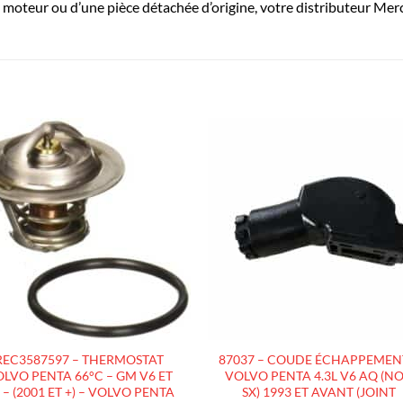
moteur ou d’une pièce détachée d’origine, votre distributeur Merc
AJOUTER
AJOUTE
À LA
À LA
LISTE
LISTE
D’ENVIES
D’ENVIES
REC3587597 – THERMOSTAT
87037 – COUDE ÉCHAPPEMEN
LVO PENTA 66°C – GM V6 ET
VOLVO PENTA 4.3L V6 AQ (N
 – (2001 ET +) – VOLVO PENTA
SX) 1993 ET AVANT (JOINT