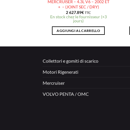
JOINT SEC / DRY)
MERCRUISER – 4.3L V6 – 2002 ET
+ – (JOINT SEC / DRY)
.58
€
2 627.89
€
TTC
TTC
stock
En stock chez le fournisseur (+3
jours)
AL CARRELLO
AGGIUNGI AL CARRELLO
Collettori e gomiti di scarico
Motori Rigenerati
Mercruiser
VOLVO PENTA / OMC