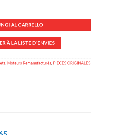
 350 MPI 1996‑2004 - 8M0187365 quantità
NGI AL CARRELLO
R À LA LISTE D’ENVIES
ets
,
Moteurs Remanufacturés
,
PIECES ORIGINALES
65