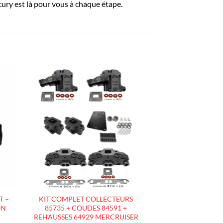
ury est là pour vous à chaque étape.
R
AJOUTER
À LA
LISTE
D’ENVIES
T –
KIT COMPLET COLLECTEURS
ON
85735 + COUDES 84591 +
REHAUSSES 64929 MERCRUISER