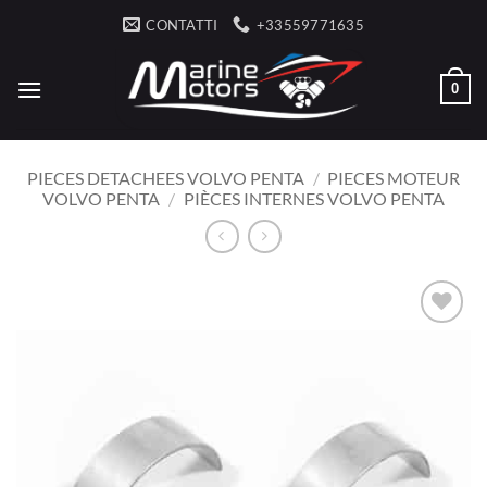
Salta
CONTATTI
+33559771635
ai
contenuti
0
PIECES DETACHEES VOLVO PENTA
/
PIECES MOTEUR
VOLVO PENTA
/
PIÈCES INTERNES VOLVO PENTA
AJOUTER
À LA
LISTE
D’ENVIES