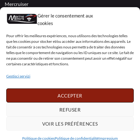
Mercruiser
VOLVO PENTA / OMC
Gérer le consentement aux
cookies
My Account
Pour offrir les meilleures expériences, nous utilisons des technologies telles
que les cookies pour stocker et/ou accéder aux informations des appareils. Le
fait de consentir à ces technologies nous permettra de traiter des données
telles que le comportement de navigation ou les ID uniques sur ce site. Le fait de
ne pas consentir ou de retirer son consentement peut avoir un effet négatif sur
certaines caractéristiques et fonctions.
Visa
PayPal
MasterCard
Sepa
Visa
2
Gestisci servizi
Copyright 2026 ©
Marine Motors
ACCEPTER
Français
English
Deutsch
Dansk
Español
Italiano
Português
Polski
REFUSER
Nederlands
Svenska
VOIR LES PRÉFÉRENCES
Politique de cookies
Politique de confidentialité
Impressium