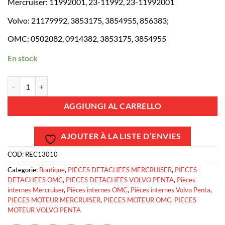
Mercruiser: 11992001, 23-11992, 23-11992001
Volvo: 21179992, 3853175, 3854955, 856383;
OMC: 0502082, 0914382, 3853175, 3854955
En stock
REC13010 - Coussinet de bielle V6 4.3l GM standard Mercruiser - Vol
AGGIUNGI AL CARRELLO
AJOUTER À LA LISTE D’ENVIES
COD:
REC13010
Categorie:
Boutique
,
PIECES DETACHEES MERCRUISER
,
PIECES
DETACHEES OMC
,
PIECES DETACHEES VOLVO PENTA
,
Pièces
internes Mercruiser
,
Pièces internes OMC
,
Pièces internes Volvo Penta
,
PIECES MOTEUR MERCRUISER
,
PIECES MOTEUR OMC
,
PIECES
MOTEUR VOLVO PENTA