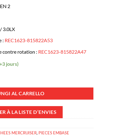
EN 2
/ 3.0LX
e :
REC1623-815822A53
 contre rotation :
REC1623-815822A47
+3 jours)
e - ALPHA ONE GEN 2 - Ratio 1.94 (20/24) - GM 3,0L et 3.0LX quantit
NGI AL CARRELLO
R À LA LISTE D’ENVIES
CHEES MERCRUISER
,
PIECES EMBASE