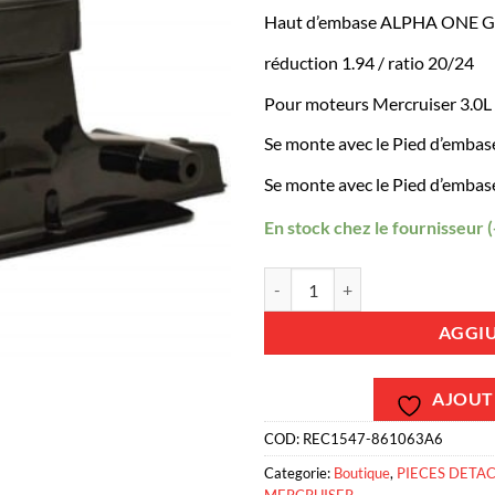
Haut d’embase ALPHA ONE G
réduction 1.94 / ratio 20/24
Pour moteurs Mercruiser 3.0L 
Se monte avec le Pied d’embas
Se monte avec le Pied d’embase
En stock chez le fournisseur (
REC1547-861063A6 - Haut d'embas
AGGIU
AJOUTE
COD:
REC1547-861063A6
Categorie:
Boutique
,
PIECES DETA
MERCRUISER