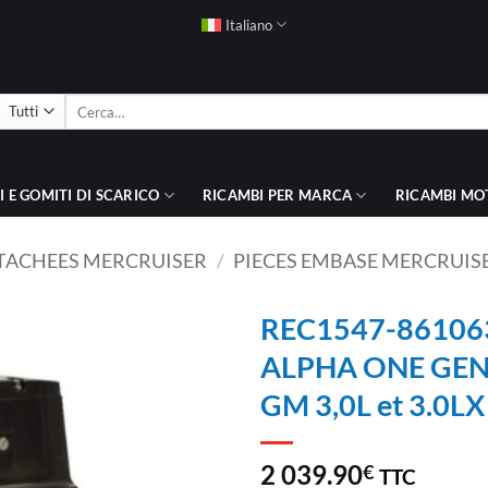
Italiano
Cerca:
 E GOMITI DI SCARICO
RICAMBI PER MARCA
RICAMBI MO
ETACHEES MERCRUISER
/
PIECES EMBASE MERCRUIS
REC1547-861063
ALPHA ONE GEN 2 
AJOUTER
GM 3,0L et 3.0LX
À LA
LISTE
D’ENVIES
2 039.90
€
TTC