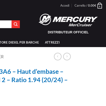
Accedi
Carrello /
0.00
€
0
DISTRIBUTEUR OFFICIEL
TORE DIESEL PER BARCHE
ATTREZZI
ER
A6 – Haut d’embase –
– Ratio 1.94 (20/24) –