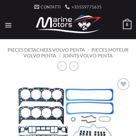
Salta
CONTATTI
+33559771635
ai
contenuti
0
PIECES DETACHEES VOLVO PENTA
/
PIECES MOTEUR
VOLVO PENTA
/
JOINTS VOLVO PENTA
AJOUTER
À LA
LISTE
D’ENVIES