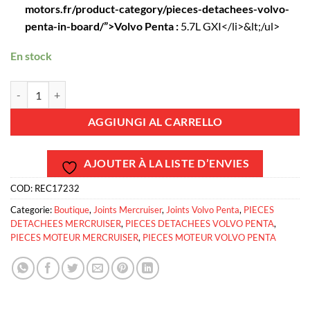
motors.fr/product-category/pieces-detachees-volvo-
penta-in-board/”>Volvo Penta :
5.7L GXI</li>&lt;/ul>
En stock
REC17232 - Pochette joint haut moteur GM V8 5.7L Vortec gen+ Mercr
AGGIUNGI AL CARRELLO
AJOUTER À LA LISTE D’ENVIES
COD:
REC17232
Categorie:
Boutique
,
Joints Mercruiser
,
Joints Volvo Penta
,
PIECES
DETACHEES MERCRUISER
,
PIECES DETACHEES VOLVO PENTA
,
PIECES MOTEUR MERCRUISER
,
PIECES MOTEUR VOLVO PENTA