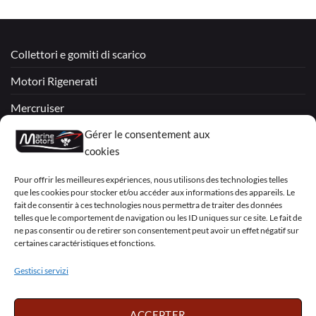
Collettori e gomiti di scarico
Motori Rigenerati
Mercruiser
VOLVO PENTA / OMC
Gérer le consentement aux
cookies
My Account
Pour offrir les meilleures expériences, nous utilisons des technologies telles
que les cookies pour stocker et/ou accéder aux informations des appareils. Le
fait de consentir à ces technologies nous permettra de traiter des données
telles que le comportement de navigation ou les ID uniques sur ce site. Le fait de
ne pas consentir ou de retirer son consentement peut avoir un effet négatif sur
certaines caractéristiques et fonctions.
Visa
PayPal
MasterCard
Sepa
Visa
2
Gestisci servizi
Copyright 2026 ©
Marine Motors
ACCEPTER
Français
English
Deutsch
Dansk