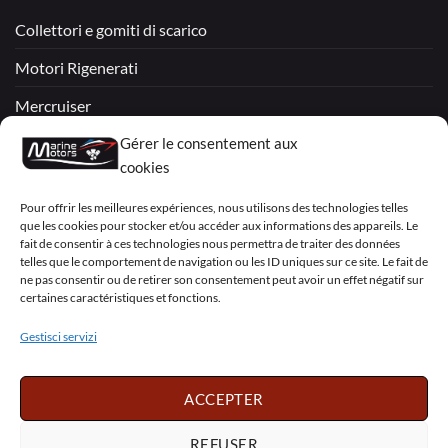
Collettori e gomiti di scarico
Motori Rigenerati
Mercruiser
VOLVO PENTA / OMC
Gérer le consentement aux
cookies
My Account
Pour offrir les meilleures expériences, nous utilisons des technologies telles
que les cookies pour stocker et/ou accéder aux informations des appareils. Le
fait de consentir à ces technologies nous permettra de traiter des données
telles que le comportement de navigation ou les ID uniques sur ce site. Le fait de
ne pas consentir ou de retirer son consentement peut avoir un effet négatif sur
certaines caractéristiques et fonctions.
Visa
PayPal
MasterCard
Sepa
Visa
2
Gestisci servizi
Copyright 2026 ©
Marine Motors
ACCEPTER
Français
English
Deutsch
Dansk
Español
Italiano
Português
Polski
REFUSER