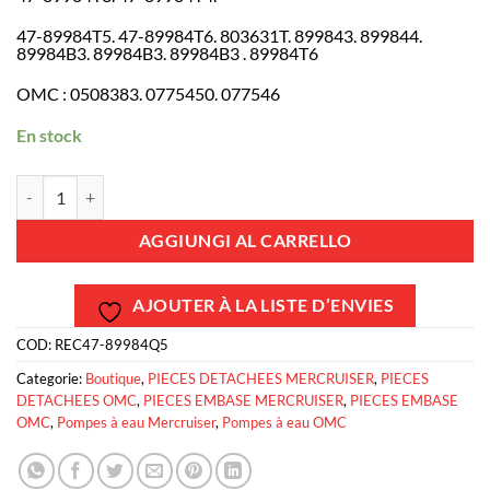
47-89984T5. 47-89984T6. 803631T. 899843. 899844.
89984B3. 89984B3. 89984B3 . 89984T6
OMC : 0508383. 0775450. 077546
En stock
REC47-89984Q5 - Kit réparation pompe à eau - Embase ALPHA ONE 
AGGIUNGI AL CARRELLO
AJOUTER À LA LISTE D’ENVIES
COD:
REC47-89984Q5
Categorie:
Boutique
,
PIECES DETACHEES MERCRUISER
,
PIECES
DETACHEES OMC
,
PIECES EMBASE MERCRUISER
,
PIECES EMBASE
OMC
,
Pompes à eau Mercruiser
,
Pompes à eau OMC