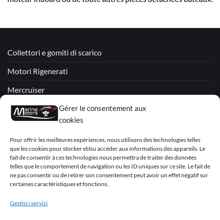
Collettori e gomiti di scarico
Motori Rigenerati
Mercruiser
Gérer le consentement aux
VOLVO PENTA / OMC
cookies
My Account
Pour offrir les meilleures expériences, nous utilisons des technologies telles
que les cookies pour stocker et/ou accéder aux informations des appareils. Le
fait de consentir à ces technologies nous permettra de traiter des données
telles que le comportement de navigation ou les ID uniques sur ce site. Le fait de
ne pas consentir ou de retirer son consentement peut avoir un effet négatif sur
certaines caractéristiques et fonctions.
Visa
PayPal
MasterCard
Sepa
Visa
2
Gestisci servizi
Copyright 2026 ©
Marine Motors