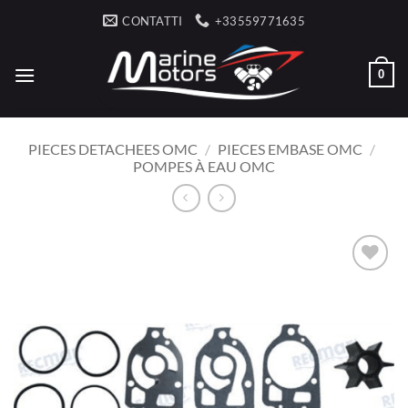
Salta
CONTATTI
+33559771635
ai
contenuti
0
PIECES DETACHEES OMC
/
PIECES EMBASE OMC
/
POMPES À EAU OMC
AJOUTER
À LA
LISTE
D’ENVIES