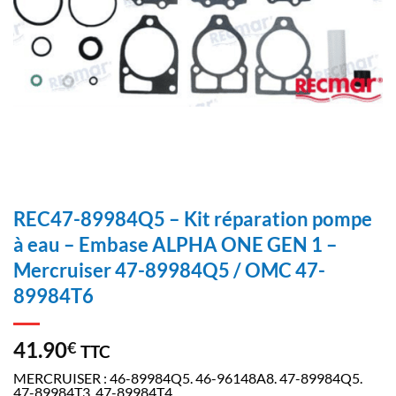
REC47-89984Q5 – Kit réparation pompe
à eau – Embase ALPHA ONE GEN 1 –
Mercruiser 47-89984Q5 / OMC 47-
89984T6
41.90
€
TTC
MERCRUISER : 46-89984Q5. 46-96148A8. 47-89984Q5.
47-89984T3. 47-89984T4.