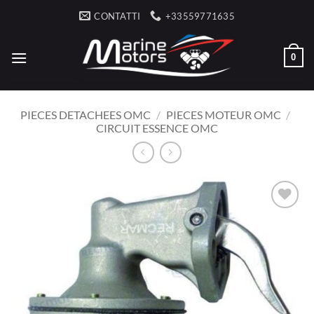
Salta
CONTATTI
+33559771635
ai
contenuti
0
PIECES DETACHEES OMC
/
PIECES MOTEUR OMC
/
CIRCUIT ESSENCE OMC
AJOUTER
À LA
LISTE
D’ENVIES