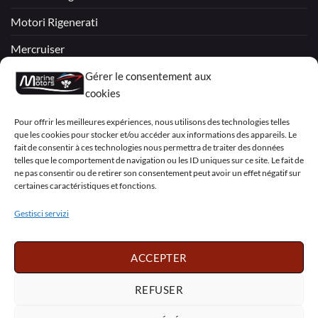
Motori Rigenerati
Mercruiser
VOLVO PENTA / OMC
Gérer le consentement aux
cookies
My Account
Pour offrir les meilleures expériences, nous utilisons des technologies telles
que les cookies pour stocker et/ou accéder aux informations des appareils. Le
fait de consentir à ces technologies nous permettra de traiter des données
telles que le comportement de navigation ou les ID uniques sur ce site. Le fait de
ne pas consentir ou de retirer son consentement peut avoir un effet négatif sur
certaines caractéristiques et fonctions.
Visa
PayPal
MasterCard
Sepa
Visa
2
Gestisci servizi
Copyright 2026 ©
Marine Motors
ACCEPTER
Français
English
Deutsch
Dansk
Español
Italiano
Português
Polski
REFUSER
Nederlands
Svenska