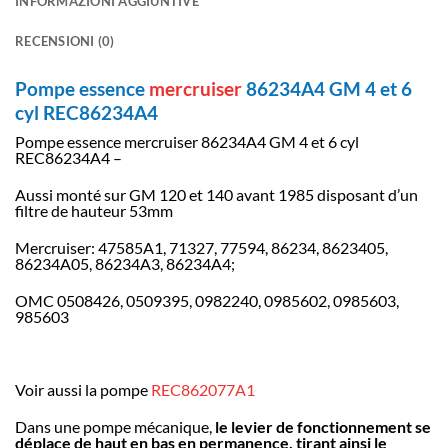
INFORMAZIONI AGGIUNTIVE
RECENSIONI (0)
Pompe essence
mercruiser
86234A4 GM 4 et 6
cyl REC86234A4
Pompe essence mercruiser 86234A4 GM 4 et 6 cyl
REC86234A4 –
Aussi monté sur GM 120 et 140 avant 1985 disposant d’un
filtre de hauteur 53mm
Mercruiser: 47585A1, 71327, 77594, 86234, 8623405,
86234A05, 86234A3, 86234A4;
OMC 0508426, 0509395, 0982240, 0985602, 0985603,
985603
Voir aussi la pompe
REC862077A1
Dans une pompe mécanique,
le levier de fonctionnement se
déplace de haut en bas en permanence, tirant ainsi le