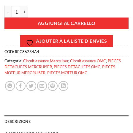
REC86234A4 - Pompe essence mercruiser 86234A4 OMC GM 4 et 6 cy
AGGIUNGI AL CARRELLO
AJOUTER À LA LISTE D’ENVIES
COD:
REC86234A4
Categorie:
Circuit essence Mercruiser
,
Circuit essence OMC
,
PIECES
DETACHEES MERCRUISER
,
PIECES DETACHEES OMC
,
PIECES
MOTEUR MERCRUISER
,
PIECES MOTEUR OMC
DESCRIZIONE